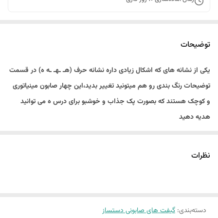
توضیحات
یکی از نشانه های که اشکال زیادی داره نشانه حرف (هـ ـهـ ـه ه) در قسمت
توضیحات رنگ بندی رو هم میتونید تغییر بدید،این چهار صابون مینیاتوری
و کوچک هستند که بصورت پک جذاب و خوشبو برای درس ه می توانید
هدیه دهید
به اندازه صابون ها توجه کنید سایز کوچک بندانگشتی و جهت
نظرات
گیفت هستند
دسته‌بندی
:
گیفت های صابونی دستساز