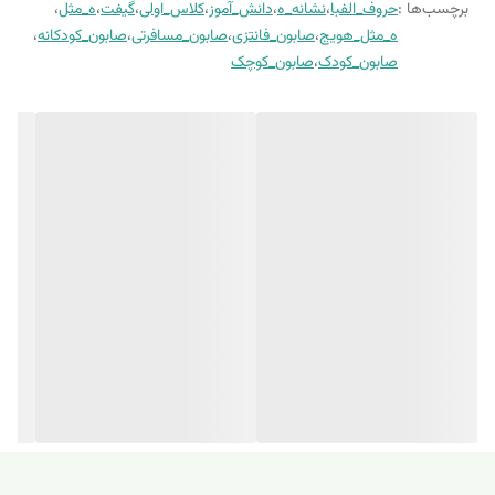
برچسب‌ها :
حروف_الفبا
،
نشانه_ه
،
دانش_آموز
،
کلاس_اولی
،
گیفت
،
ه_مثل
،
ه_مثل_هویج
،
صابون_فانتزی
،
صابون_مسافرتی
،
صابون_کودکانه
،
صابون_کودک
،
صابون_کوچک