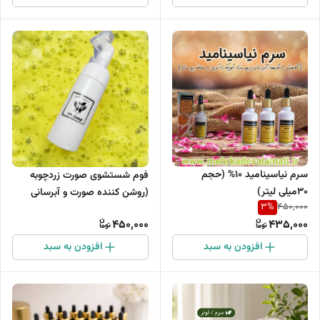
سرم نیاسینامید 10% (حجم
فوم شستشوی صورت زردچوبه
30میلی لیتر)
(روشن کننده صورت و آبرسانی
3
%
450,000
قوی)
450,000
435,000
افزودن به سبد
افزودن به سبد