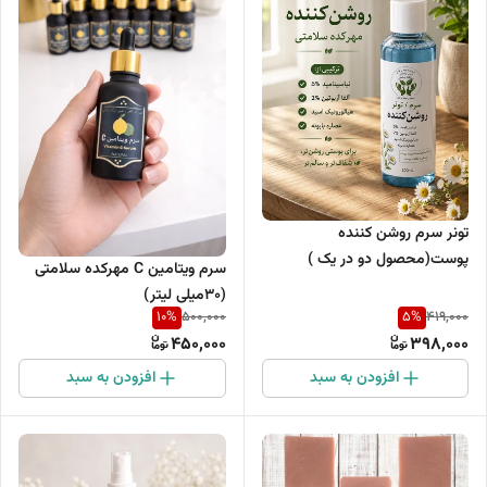
تونر سرم روشن کننده
پوست(محصول دو در یک )
سرم ویتامین C مهرکده سلامتی
(۳۰میلی لیتر)
10
%
5
%
500,000
419,000
450,000
398,000
افزودن به سبد
افزودن به سبد