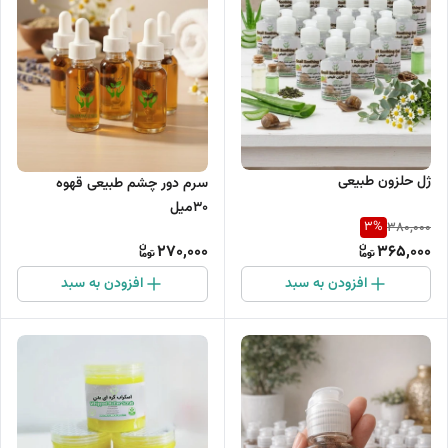
ژل حلزون طبیعی
سرم دور چشم طبیعی قهوه
30میل
3
%
380,000
270,000
365,000
افزودن به سبد
افزودن به سبد