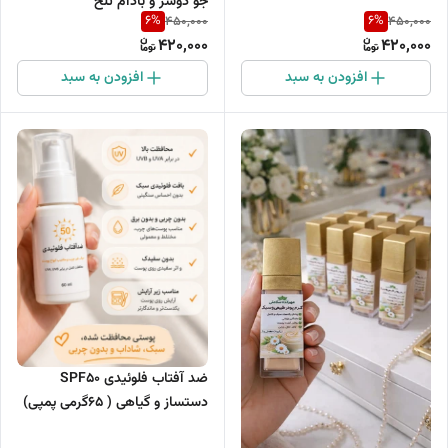
جو دوسر و بادام تلخ
6
%
6
%
450,000
450,000
420,000
420,000
افزودن به سبد
افزودن به سبد
ضد آفتاب فلوئیدی‌ SPF50
دستساز و گیاهی ( ۶۵گرمی پمپی)