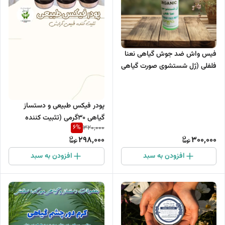
فیس واش ضد جوش گیاهی نعنا
فلفلی (ژل شستشوی صورت گیاهی
و طبیعی)
پودر فیکس طبیعی و دستساز
گیاهی ۳۰گرمی (تثبیت کننده
6
%
320,000
آرایش طبیعی )
298,000
300,000
افزودن به سبد
افزودن به سبد