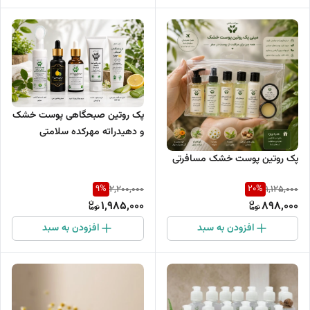
پک روتین صبحگاهی پوست خشک
و دهیدراته مهرکده سلامتی
پک روتین پوست خشک مسافرتی
9
%
20
%
2,200,000
1,125,000
1,985,000
898,000
افزودن به سبد
افزودن به سبد