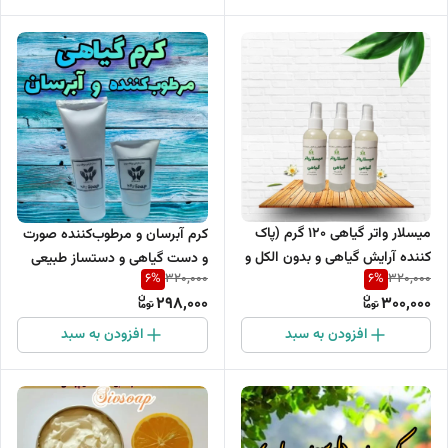
میسلار واتر گیاهی ۱۲۰ گرم (پاک
کرم آبرسان و مرطوب‌کننده صورت
کننده آرایش گیاهی و بدون الکل و
و دست گیاهی و دستساز طبیعی
6
%
6
%
320,000
320,000
بدون پارابن)
298,000
300,000
افزودن به سبد
افزودن به سبد