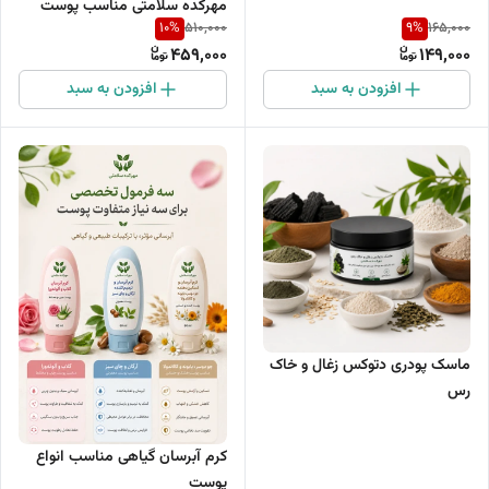
مهرکده سلامتی مناسب پوست
10
%
9
%
510,000
165,000
زبر، خشک و مستعد کراتوز
459,000
149,000
پیلاریس (پوست مرغی)
افزودن به سبد
افزودن به سبد
ماسک پودری دتوکس زغال و خاک
رس
کرم آبرسان گیاهی مناسب انواع
پوست