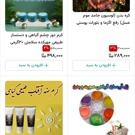
کره بدن (لوسیون جامد موم
عسل) رفع اگزما و بثورات پوستی
وزن پنجاه گرم
کرم دور چشم گیاهی و دستساز
طبیعی مهرکده سلامتی 30گرمی
4
%
3
%
520,000
300,000
(مناسب سیاهی و چروکهای دور
498,000
289,000
چشم)
افزودن به سبد
افزودن به سبد