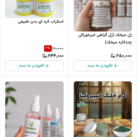
اسکراب کره ای بدن طبیعی
ژل میخک (ژل گیاهی غیرخوراکی
چندکاره میخک)
2
%
660,000
644,000
250,000
افزودن به سبد
افزودن به سبد