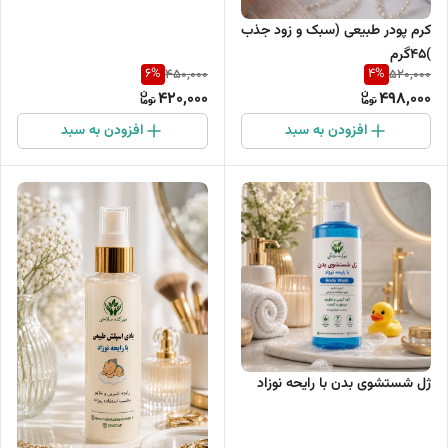
کرم پودر طبیعی (سبک و زود جذب
)۴۵گرم
6
%
4
%
450,000
520,000
420,000
498,000
افزودن به سبد
افزودن به سبد
ژل شستشوی بدن با رایحه نوزاد