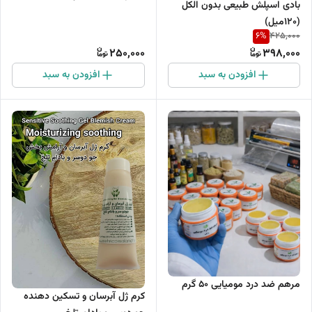
بادی اسپلش طبیعی بدون الکل
(120میل)
6
%
425,000
250,000
398,000
افزودن به سبد
افزودن به سبد
مرهم ضد درد مومیایی ۵۰ گرم
کرم ژل آبرسان و تسکین دهنده