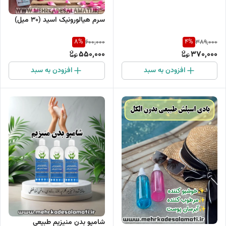
سرم هیالورونیک اسید (۳۰ میل)
8
%
4
%
600,000
389,000
550,000
370,000
افزودن به سبد
افزودن به سبد
شامپو بدن منیزیم طبیعی