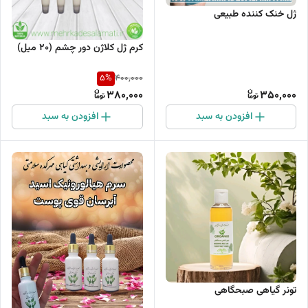
ژل خنک کننده طبیعی
کرم ژل کلاژن دور چشم (۲۰ میل)
5
%
400,000
380,000
350,000
افزودن به سبد
افزودن به سبد
تونر گیاهی صبحگاهی