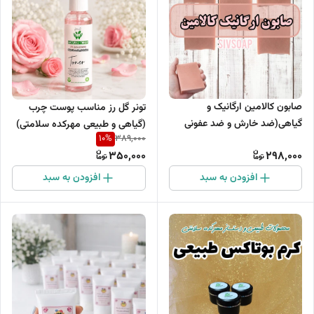
صابون کالامین ارگانیک و
تونر گل رز مناسب پوست چرب
گیاهی(ضد خارش و ضد عفونی
(گیاهی و طبیعی مهرکده سلامتی)
10
%
389,000
کننده)
حجم 120میلی لیتر
350,000
298,000
افزودن به سبد
افزودن به سبد