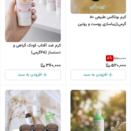
کرم بوتاکس طبیعی 50
گرمی(زیباسازی پوست و روتین
مراقبت از پوست)
کرم ضد آفتاب کودک گیاهی و
دستساز (45گرمی)
5
%
550,000
360,000
520,000
افزودن به سبد
افزودن به سبد