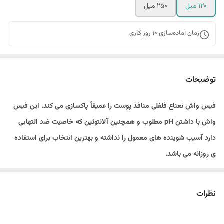
۱۲۰ میل
۲۵۰ میل
زمان آماده‌سازی
10
روز کاری
توضیحات
فیس واش نعناع فلفلی منافذ پوست را عمیقاً پاکسازی می کند. این فیس
واش با داشتن pH مطلوب و همچنین آلانتوئین که خاصیت ضد التهابی
دارد آسیب شوینده های معمول را نداشته و بهترین انتخاب برای استفاده
ی روزانه می باشد.
عصاره نعناع فلفلی باعث ایجاد حس خنکی مطلوب شده و در عین حال به
دلیل خاصیت ضدباکتریایی خود آکنه را کاهش داده و منافذ باز پوستی رو
نظرات
کاملا پاکسازی می کند. این محصول به دلیل داشتن خاصیت کنترل چربی
برای کسانی که پوست چرب دارند اکیدا توصیه می شود.