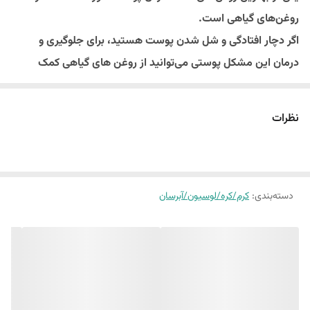
روغن‌های گیاهی است.
اگر دچار افتادگی و شل شدن پوست هستید، برای جلوگیری و
درمان این مشکل پوستی می‌توانید از روغن های گیاهی کمک
بگیرید.
ماساژ صورت با روغن‌های گیاهی خاصیت ضد پیری دارد و می‌تواند
نظرات
به کاهش چین و چروک پوست صورت، مرطوب نگه داشتن پوست
کمک کند.
روغن سفت کننده صورت و بدن مهرکده سلامتی ترکیبی از1۵نوع
ر
دسته‌بندی
:
کرم/کره/لوسیون/آبرسان
وغن سفت کننده مثل روغن هسته انار،روغن هسته انگور ، روغن
فندق، روغن جوجوبا،روغن قسط،روغن مومیایی،روغن پرتقال و
.....است.
که صورت و اندام های بدن را سفت و لیفت میکند.