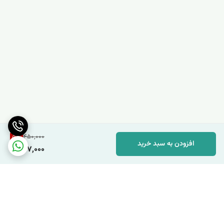
5
%
450,000
افزودن به سبد خرید
427,000