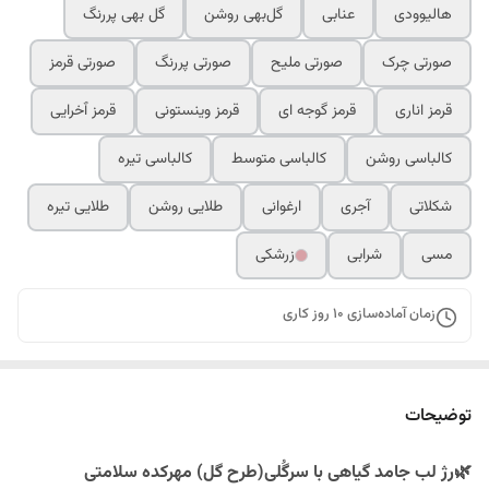
هالیوودی
عنابی
گل‌بهی روشن
گل بهی پررنگ
صورتی چرک
صورتی ملیح
صورتی پررنگ
صورتی قرمز
قرمز اناری
قرمز گوجه ای
قرمز وینستونی
قرمز ٱخرایی
کالباسی روشن
کالباسی متوسط
کالباسی تیره
شکلاتی
آجری
ارغوانی
طلایی روشن
طلایی تیره
مسی
شرابی
زرشکی
زمان آماده‌سازی
10
روز کاری
توضیحات
🌿رژ لب جامد گیاهی با سرگُلی(طرح گل) مهرکده سلامتی