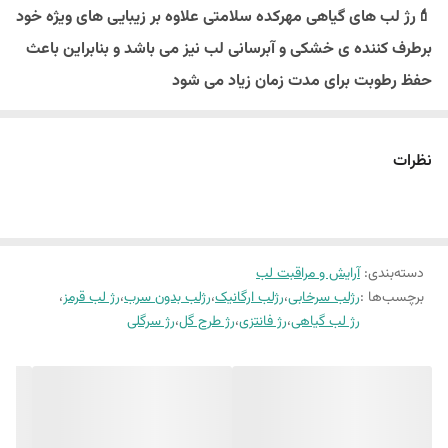
💄رژ لب های گیاهی مهرکده سلامتی علاوه بر زیبایی های ویژه خود
برطرف کننده ی خشکی و آبرسانی لب نیز می باشد و بنابراین باعث
حفظ رطوبت برای مدت زمان زیاد می شود
✅مناسب برای استفاده روزمره
✅تهیه شده از رنگهای بدون سرب و طبیعی
نظرات
✅پیگمنت عالی و ماندگاری بالا
✅نرم کننده لب و رنگ صورتی روشن زیبا
✅حاوی ویتامین E و روغن های گیاهی مغذی
📌رنگ بندی👇
دسته‌بندی
:
آرایش و مراقبت لب
برچسب‌ها :
رژلب سرخابی
،
رژلب ارگانیک
،
رژلب بدون سرب
،
رژ لب قرمز
،
.
رژ لب گیاهی
،
رژ فانتزی
،
رژ طرح گل
،
رژ سرگلی
.
.
🌹سرخابی
🌹گوشتی