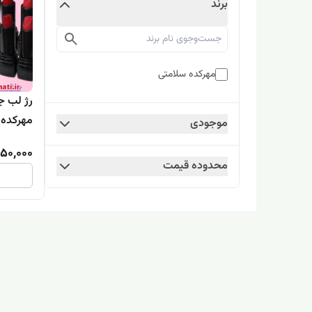
برند
مهرکده سلامتی
رژ لب ج
مهرکده 
موجودی
50,000
محدوده قیمت