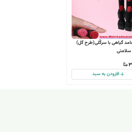
امد گیاهی با سرگُلی(طرح گل)
سلامتی
3
افزودن به سبد