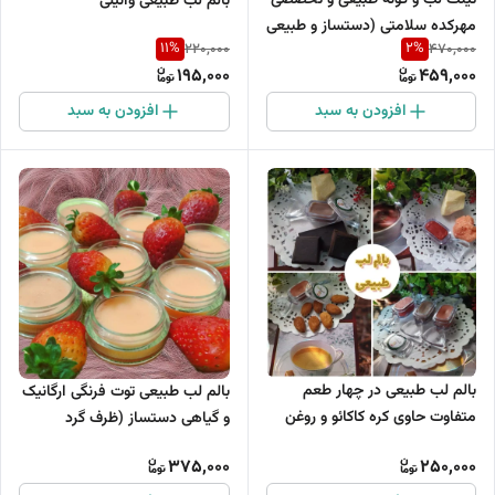
بالم لب طبیعی وانیلی
مهرکده سلامتی (دستساز و طبیعی
11
%
2
%
220,000
470,000
۱۰ میل در ظرف شیشه ای
195,000
459,000
مخصوص تینت)
افزودن به سبد
افزودن به سبد
بالم لب طبیعی در چهار طعم
بالم لب طبیعی توت فرنگی ارگانیک
متفاوت حاوی کره کاکائو و روغن
و گیاهی دستساز (ظرف گرد
بادام شیرین
15گرمی)
375,000
250,000