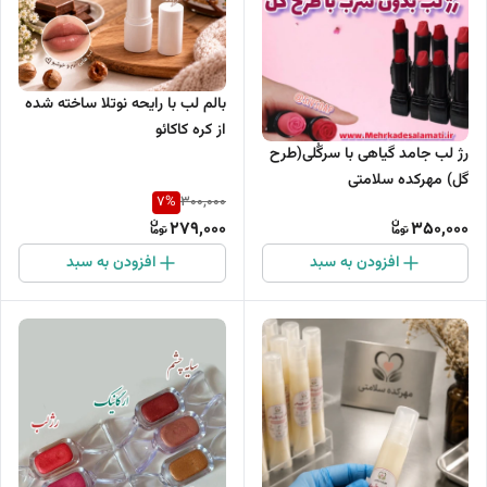
بالم لب با رایحه نوتلا ساخته شده
از کره کاکائو
رژ لب جامد گیاهی با سرگُلی(طرح
گل) مهرکده سلامتی
7
%
300,000
279,000
350,000
افزودن به سبد
افزودن به سبد