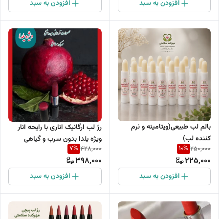
افزودن به سبد
افزودن به سبد
بالم لب طبیعی(ویتامینه و نرم
رژ لب ارگانیک اناری با رایحه انار
کننده لب)
ویژه یلدا بدون سرب و گیاهی
7
%
10
%
428,000
250,000
398,000
225,000
افزودن به سبد
افزودن به سبد