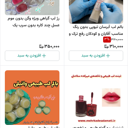
رژ لب گیاهی ویژه وگن بدون موم
عسل چند کاره بدون سرب یک
بالم لب آبرسان تیوپی بدون رنگ
عدد(رژلب،رژگونه،سایه،هایلایتر)
مناسب آقایان و کودکان رفع ترک و
3
%
320,000
خشکی شدید لب
350,000
310,000
افزودن به سبد
افزودن به سبد
تینت لب و گونه طبیعی و تخصصی