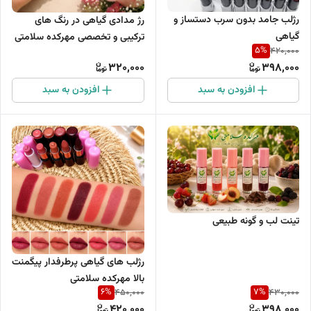
رژلب جامد بدون سرب دستساز و
رژ مدادی گیاهی در رنگ های
گیاهی
ترکیبی و تخصصی مهرکده سلامتی
5
%
420,000
320,000
398,000
افزودن به سبد
افزودن به سبد
تینت ل‍‍ب و گونه طبیعی
رژلب های گیاهی پرطرفدار پیگمنت
بالا مهرکده سلامتی
6
%
7
%
450,000
430,000
420,000
398,000