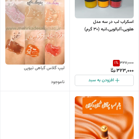
اسکراب لب در سه مدل
هلویی،آلبالویی،انبه (30 گرم)
1
%
327,000
لیپ گلاس گیاهی تیوپی
323,000
افزودن به سبد
ناموجود