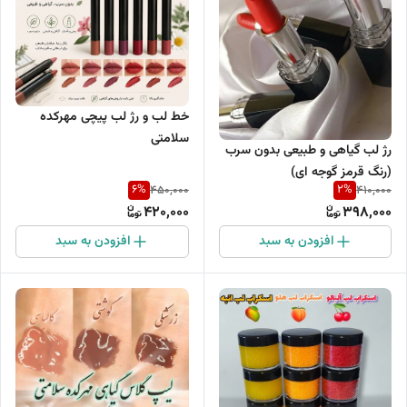
خط لب و رژ لب پیچی مهرکده
سلامتی
رژ لب گیاهی و طبیعی بدون سرب
(رنگ قرمز گوجه ای)
6
%
2
%
450,000
410,000
420,000
398,000
افزودن به سبد
افزودن به سبد