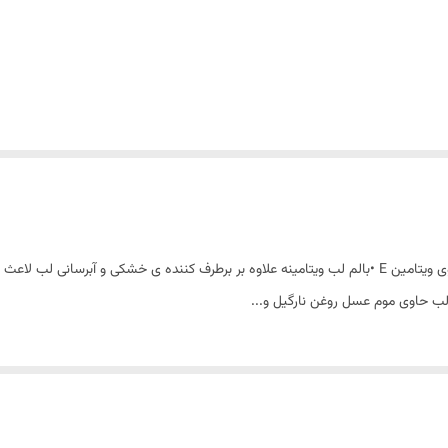
کاملا طبیعی و خوراکی • بدون مواد شیمیایی بدون رنگ • حاوی ویتامین E •بالم لب ویتامینه علاوه بر برطرف 
 لب حاوی موم عسل روغن نارگیل و...