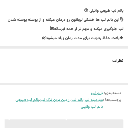
بالم لب طبیعی وانیلی 😚
👌این بالم لب ها خشکی لبهاتون رو درمان میکنه و از پوسته پوسته شدن
لب جلوگیری میکنه و مهم تر از همه آبرسانه🌺
🍀باعث حفظ رطوبت برای مدت زمان زیاد میشود🌿
🌾کاملا طبیعی
🥳بدون مواد مضر شیمیایی
نظرات
🧨مناسب افرادی که همیشه دارای خشکی لب هستند
🧨مناسب برای کودکان در فصل پاییز و زمستان
🧨مناسب برای آقایان به دلیل نداشتن رنگ
دسته‌بندی
✅آبرسان لب
:
بالم لب
برچسب‌ها :
ویتامینه لب
،
بالم لب
،
از بین بردن ترک لب
،
بالم لب طبیعی
،
✅جلوگیری از خشکی و پوسته پوسته شدن لب
بالم لب وانیلی
✅دارای رایحه‌ وانیلی
•رفع تیرگی و کدری لب