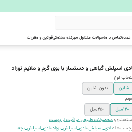
عمده
تماس با ما
سوالات متداول مهرکده سلامتی
قوانین و مقررات
ادی اسپلش گیاهی و دستساز با بوی گرم و ملایم نوزاد
تخاب نوع
شاین
بدون شاین
جم
120میل
250میل
ته‌بندی
:
محصولات طبیعی مراقبت از پوست
چسب‌ها :
بادی_اسپلش
،
بادی_اسپلش_نوزاد
،
بادی_اسپلش_بچه
،