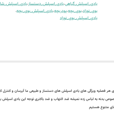
بادی_اسپلش_گیاهی
،
بادی_اسپلش_دستساز
،
بادی_اسپلش_شا
بوی_نوزاد
،
بوی_بچه
،
پودربچه
،
بادی_اسپلش_بوی_بچه
،
بادی_اسپلش_بوی_نوزاد
ه ى هر فصليه ویژگی های بادی اسپلش های دستساز و طبیعی ما آبرسان و کنترل
دنه به لباس زده نمیشه ضد التهاب و ضد باکتری توجه این بادی اسپلش برای ن
های متنوع هستیم