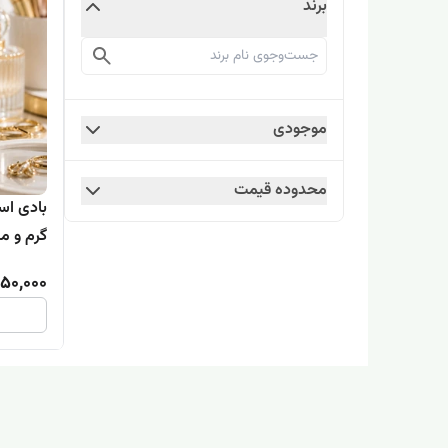
برند
موجودی
محدوده قیمت
بادی اس
گرم و مل
50,000