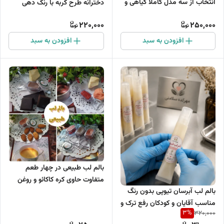
انتخاب از سه مدل کاملآ گیاهی و
دخترانه طرح گربه با رنگ دهی
طبیعی)
ماندگار صورتی ملایم
220,000
250,000
افزودن به سبد
افزودن به سبد
بالم لب طبیعی در چهار طعم
متفاوت حاوی کره کاکائو و روغن
بالم لب آبرسان تیوپی بدون رنگ
بادام شیرین
مناسب آقایان و کودکان رفع ترک و
3
%
320,000
خشکی شدید لب