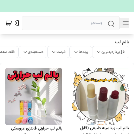
بالم لب
پربازدیدترین
برندها
قیمت
دسته‌بندی
فقط محصو
بالم لب ویتامینه طبیعی (قابل
بالم لب حرارتی فانتزی عروسکی