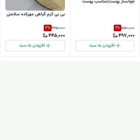
جوانساز پوست(مناسب پوست
های خشک و معمولی)50گرم
بی بی کرم گیاهی مهرکده سلامتی
4
%
9
%
465,000
550,000
445,000
497,000
افزودن به سبد
افزودن به سبد