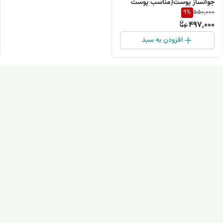
جوانساز پوست(مناسب پوست
9
%
550,000
های خشک و معمولی)50گرم
497,000
افزودن به سبد