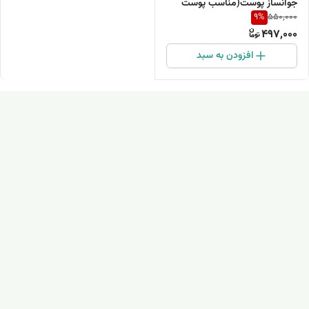
جوانساز پوست(مناسب پوست
9
%
550,000
های خشک و معمولی)50گرم
497,000
افزودن به سبد