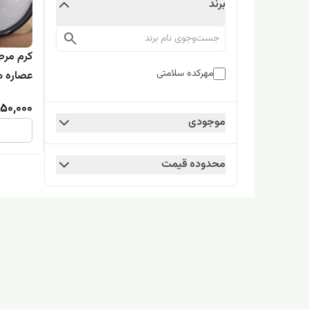
برند
کرم مر
مهرکده سلامتی
عصاره ه
50,000
موجودی
محدوده قیمت