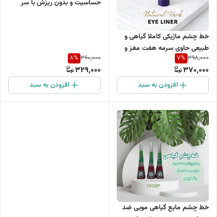
حساسیت و بدون ریزش با سر
ماژیکی
خط چشم ماژیکی کاملا گیاهی و
طبیعی حاوی سرمه هفت مغز و
8
%
7
%
360,000
398,000
روغن فندق
329,000
370,000
افزودن به سبد
افزودن به سبد
خط چشم مایع گیاهی مویی ضد