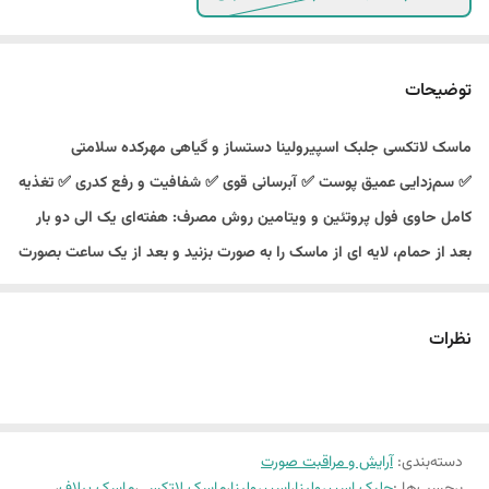
توضیحات
ماسک لاتکسی جلبک اسپیرولینا دستساز و گیاهی مهرکده سلامتی
✅ سم‌زدایی عمیق پوست ✅ آبرسانی قوی ✅ شفافیت و رفع کدری ✅ تغذیه
کامل حاوی فول پروتئین و ویتامین‌ روش مصرف: هفته‌ای یک الی دو بار
بعد از حمام، لایه ای از ماسک را به صورت بزنید و بعد از یک ساعت بصورت
لاتکسی از پوست جدا کنید.
مهرکده سلامتی این ماسک را در وزن های ۹۰ گرمی و ۱۸۰ گرمی برای شما
نظرات
تولید کرده تا در صورت نیاز انتخاب کنید
بهترین زمان استفاده از ماسک‌های طبیعی بعد از استحمام است این کار
باعث می‌شود منافذ باز شده پوست شما پذیرای مقداری زیادی مواد مغذی
دسته‌بندی
:
آرایش و مراقبت صورت
و سهل الوصول باشد و با این ماسک شما تمامی ویتامین‌های مورد نیاز