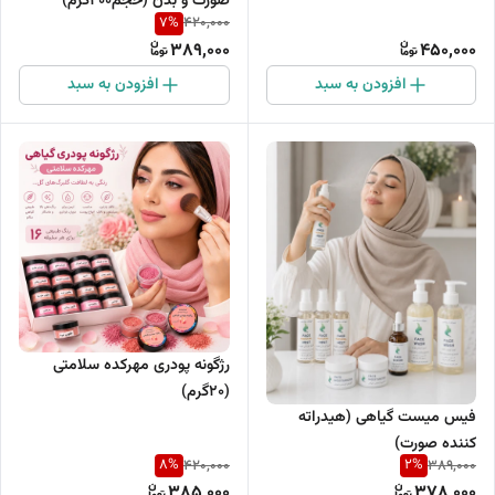
صورت و بدن (حجم200گرم)
7
%
420,000
389,000
450,000
افزودن به سبد
افزودن به سبد
رژگونه پودری مهرکده سلامتی
(۲۰گرم)
فیس میست گیاهی (هیدراته
کننده صورت)
8
%
2
%
420,000
389,000
385,000
378,000