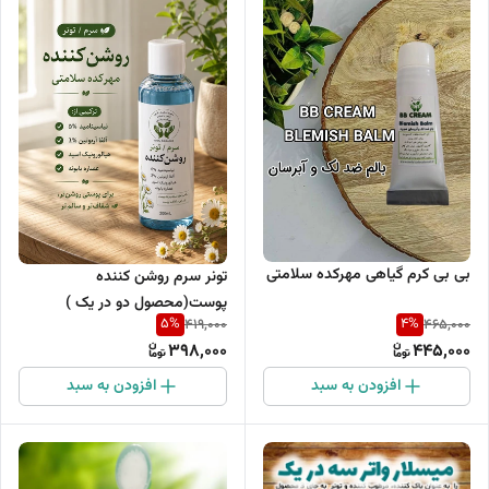
بی بی کرم گیاهی مهرکده سلامتی
تونر سرم روشن کننده
پوست(محصول دو در یک )
5
%
4
%
419,000
465,000
398,000
445,000
افزودن به سبد
افزودن به سبد