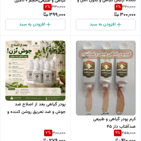
کننده آرایش گیاهی و بدون الکل و
گیاهی و طبیعی)حجم 120میل
7
%
6
%
430,000
320,000
بدون پارابن)
399,000
300,000
افزودن به سبد
افزودن به سبد
پودر گیاهی بعد از اصلاح ضد
جوش و ضد تعریق روشن کننده و
کرم پودر گیاهی و طبیعی
ضد آفتاب سوختگی
ضدآفتاب دار ۴۵
7
%
9
%
300,000
455,000
گرم(روشن_متوسط-برنز)
279,000
410,000