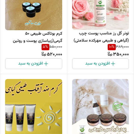
تونر گل رز مناسب پوست چرب
کرم بوتاکس طبیعی 50
(گیاهی و طبیعی مهرکده سلامتی)
گرمی(زیباسازی پوست و روتین
5
%
10
%
550,000
389,000
حجم 120میلی لیتر
مراقبت از پوست)
520,000
350,000
افزودن به سبد
افزودن به سبد