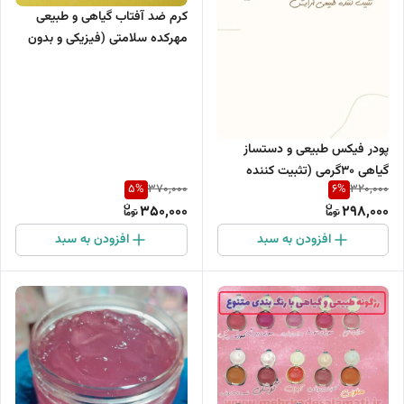
کرم ضد آفتاب گیاهی و طبیعی
مهرکده سلامتی (فیزیکی و بدون
مواد شیمیایی)
پودر فیکس طبیعی و دستساز
گیاهی ۳۰گرمی (تثبیت کننده
5
%
6
%
370,000
320,000
آرایش طبیعی )
350,000
298,000
افزودن به سبد
افزودن به سبد