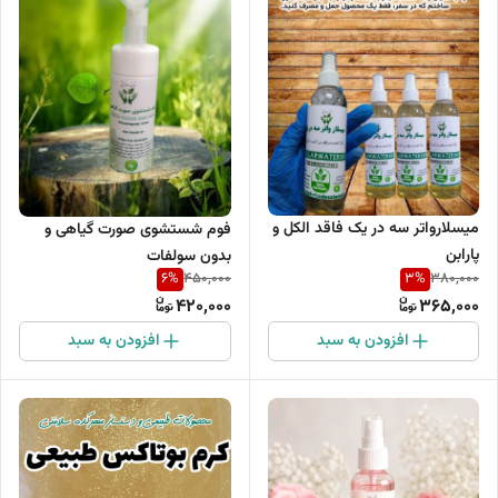
میسلارواتر سه در یک فاقد الکل و
فوم شستشوی صورت گیاهی و
پارابن
بدون سولفات
6
%
3
%
450,000
380,000
420,000
365,000
افزودن به سبد
افزودن به سبد