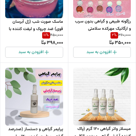
رژگونه طبیعی و گیاهی بدون سرب
ماسک صورت شب (ژل آبرسان
و ارگانیک مهرکده سلامتی
قوی) ضد چروک و لیفت کننده با
11
%
2
%
450,000
360,000
رایحه گل سرخ حجم 150میلی لیتر
398,000
350,000
افزودن به سبد
افزودن به سبد
میسلار واتر گیاهی ۱۲۰ گرم (پاک
پرایمر گیاهی و دستساز (صدرصد