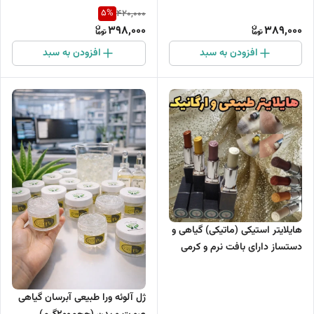
5
%
420,000
398,000
389,000
افزودن به سبد
افزودن به سبد
هایلایتر استیکی (ماتیکی) گیاهی و
دستساز دارای بافت نرم و کرمی
همراه با ذرات شاین و براق
ژل آلوئه ورا طبیعی آبرسان گیاهی