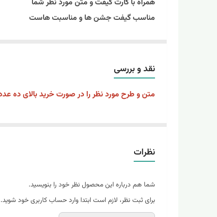
همراه با کارت گیفت و متن مورد نظر شما
مناسب گیفت جشن ها و مناسبت هاست
نکته: ارتفاع لباس عروس ۵ سانت و ارتفاع کارت ۸ در ۱۰ سانتی متر است
👌 ویژگی گیفت های صابونی
۱-قابل استفاده است
نقد و بررسی
۲-در حمل و نقل نمی شکند.
متن و طرح مورد نظر را در صورت خرید بالای ده ع
۳-خوشبو و معطّر است.
۴-جدید و جالب است.
۵-گیاهی،گلیسیرینه است.
۶-هم تزیینی و هم یادبود مفید و کاربردی است.
نظرات
❌توجه کنید سفارش های بالای ده عدد متن و تصویر
بنویسید ،در صورتی که تعداد زیر ده عدد و یا توض
شما هم درباره این محصول نظر خود را بنویسید.
👰 با رایحه های خوشبو
برای ثبت نظر، لازم است ابتدا وارد حساب کاربری خود شوید.
👰 دستساز و#فاقد_مواد_شیمیایی