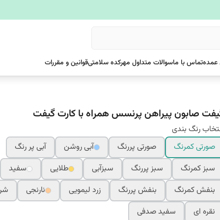
عمده
تماس با ما
سوالات متداول مهرکده سلامتی
قوانین و مقررات
یفت صابون پیراهن پرنسس همراه با کارت گیفت
تخاب رنگ بندی
صورتی کمرنگ
صورتی پررنگ
آبی روشن
آبی پر رنگ
سبز کمرنگ
سبز پررنگ
سبزآبی
طلایی
سفید
بنفش کمرنگ
بنفش پررنگ
زرد لیمویی
نارنجی
شرا
نقره ای
سفید صدفی