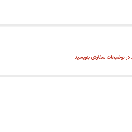
دد در توضیحات سفارش بنویسید
 کارت را خودتان انتخاب کنید حتماً در قسمت توضیحات سفارش در انته
یحات سفارش خالی باشد ارسال تصویر بصورت رندوم و بدون متن خواهد ب