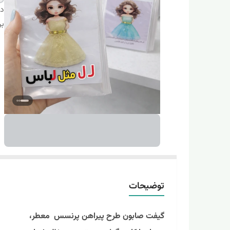
دس
بر
توضیحات
گیفت صابون طرح پیراهن پرنسس معطر،