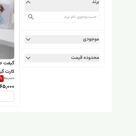
برند
موجودی
محدوده قیمت
گیفت صا
کارت گی
%
80,000
65,000