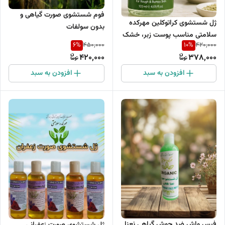
فوم شستشوی صورت گیاهی و
ژل شستشوی کراتوکلین مهرکده
بدون سولفات
سلامتی مناسب پوست زبر، خشک
6
%
10
%
450,000
420,000
و مستعد کراتوز پیلاریس (پوست
420,000
378,000
مرغی)
افزودن به سبد
افزودن به سبد
فیس واش ضد جوش گیاهی نعنا