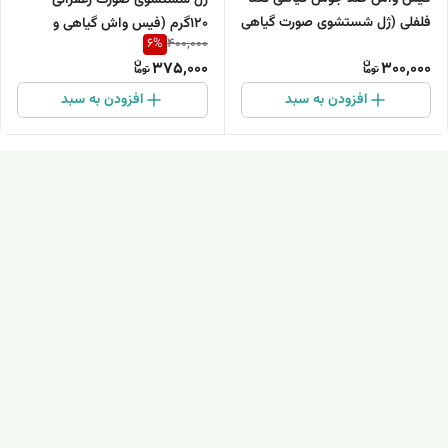
ژل شستشوی صورت زعفرانی
فلفلی (ژل شستشوی صورت گیاهی
120گرم (فیس واش گیاهی و
6
%
400,000
و طبیعی)
دستساز زعفران)
375,000
300,000
افزودن به سبد
افزودن به سبد