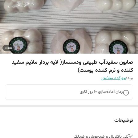
صابون سفیدآب طبیعی و‌دستساز( لایه بردار ملایم سفید
کننده و نرم کننده پوست)
برند:
مهرکده سلامتی
زمان آماده‌سازی
10
روز کاری
توضیحات
✅آنتی باکتریال و ضدجوش و ضدلک