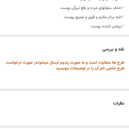
✅حذف سلولهای مرده و رفع تیرگی پوست
✅لایه بردار ملایم و قوی و عمیق پوست
✅روشن کننده پوست
✅رفع چربی بالا و نرم کننده پوست
✅رفع آکنه
نقد و بررسی
✅پاکسازی منافذ پوست از چربی
طرح ها متفاوت است و به صورت رندوم ارسال میشوددر صورت درخواست
✅جلوگیری از ایجاد جوش خصوصا جوشهای زیرپوستی و ریز
طرح‌ خاصی نام آن را در توضیحات بنویسید
نظرات