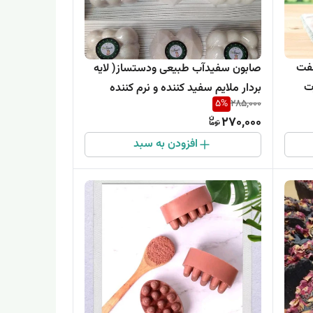
سفت
صابون سفیدآب طبیعی و‌دستساز( لایه
ت
بردار ملایم سفید کننده و نرم کننده
5
%
285,000
پوست)
270,000
افزودن به سبد