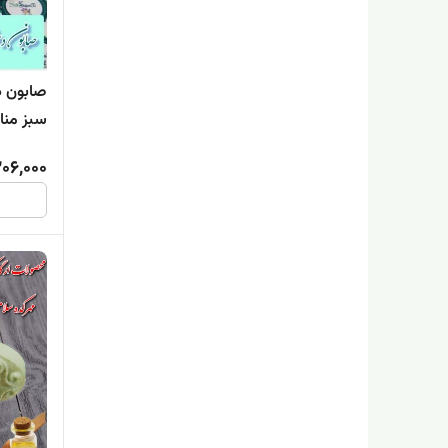
صابون د
سبز منا
06,000