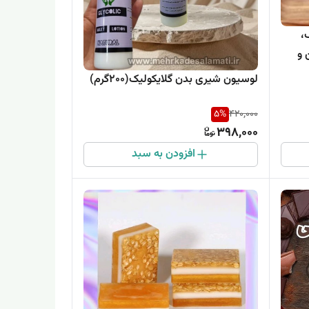
،
 و
لوسیون شیری بدن گلایکولیک‌(۲۰۰گرم)
5
%
420,000
398,000
افزودن به سبد