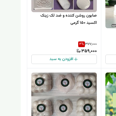
صابون روشن کننده و ضد لک زینک
اکسید 150 گرمی
4
%
377,000
359,000
افزودن به سبد