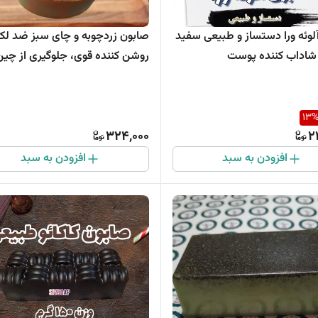
لوئه ورا دستساز و طبیعی سفید
صابون زردچوبه و چای سبز ضد لک
 شاداب کننده پوست
روشن کننده قوی، جلوگیری از چین
چروک پوست
13
324,000
2
افزودن به سبد
افزودن به سبد