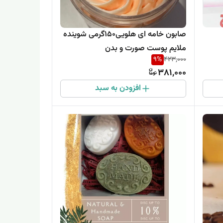
صابون خامه ای هلویی150گرمی شوینده
ملایم پوست صورت و بدن
9
%
423,000
381,000
افزودن به سبد