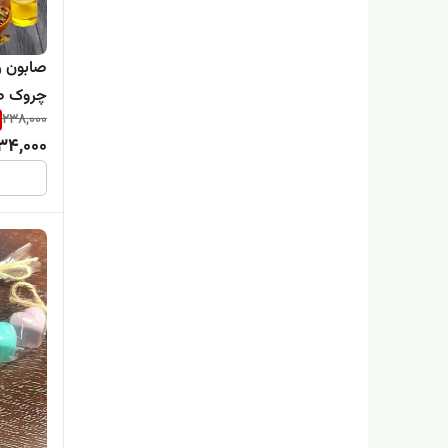
صابون ر
چروک ص
238,000
(60گرمی)
34,000