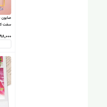
صابون ض
سفت کنن
98,000