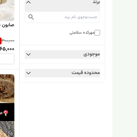
برند
صابون ن
مهرکده سلامتی
%
300,000
65,000
موجودی
محدوده قیمت