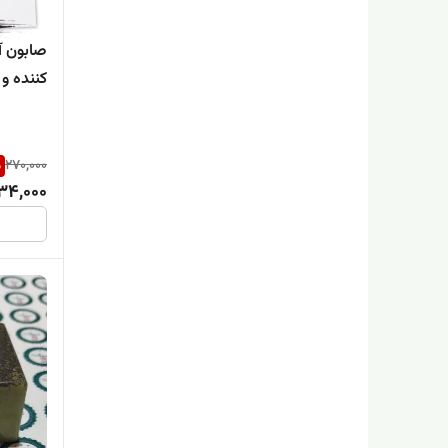
صابون آ
کننده و
%
270,000
34,000