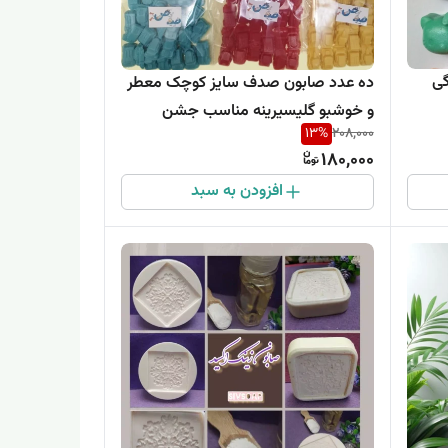
گی
ده عدد صابون صدف سایز کوچک معطر
و خوشبو گلیسیرینه مناسب جشن
13
%
208,000
حروف دانش آموزان
180,000
افزودن به سبد