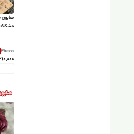
صابون ق
مشکلات 
350,000
310,000