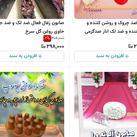
د چروک و روشن کننده و
صابون زغال فعال ضد لک و ضد 
ده و ضد لک انار صدگرمی
حاوی روغن گل سرخ
2
%
306,000
298,000
2
افزودن به سبد
افزودن به سبد