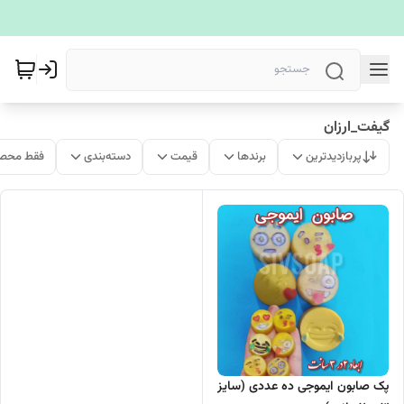
گیفت_ارزان
پربازدیدترین
برندها
قیمت
دسته‌بندی
فقط محصو
پک صابون ایموجی ده عددی (سایز