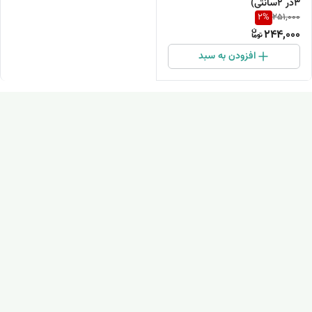
۳در ۲سانتی)
2
%
251,000
244,000
افزودن به سبد