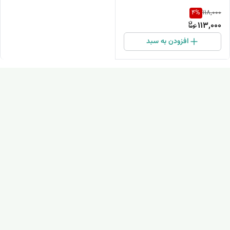
4
%
118,000
113,000
افزودن به سبد