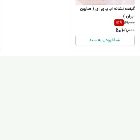
گیفت نشانه ایـ یـ ی ای ( صابون
ایران )
15
%
119,000
101,000
افزودن به سبد