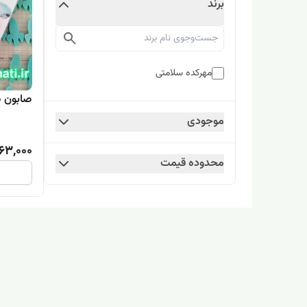
برند
مهرکده سلامتی
صابون 
موجودی
63,000
محدوده قیمت