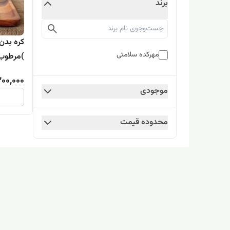
برند
مهرکده سلامتی
)مرطوب‌
00,000
موجودی
محدوده قیمت