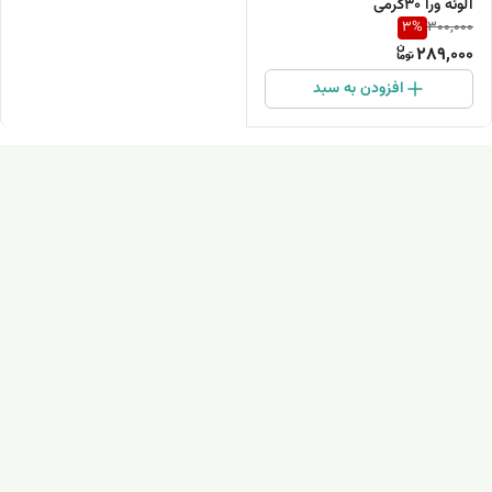
آلوئه ورا 30گرمی
3
%
300,000
289,000
افزودن به سبد