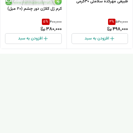
طبیعی مهرکده سلامتی 30گرمی
(مناسب سیاهی و چروکهای دور
کرم ژل کلاژن دور چشم (۲۰ میل)
چشم)
5
%
4
%
400,000
520,000
380,000
498,000
افزودن به سبد
افزودن به سبد