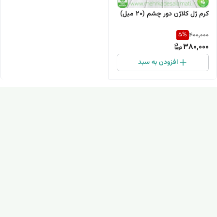
کرم ژل کلاژن دور چشم (۲۰ میل)
5
%
400,000
380,000
افزودن به سبد