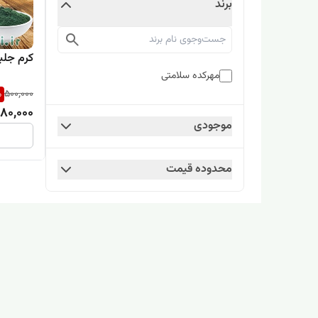
برند
کرم جلب
مهرکده سلامتی
%
500,000
80,000
موجودی
محدوده قیمت