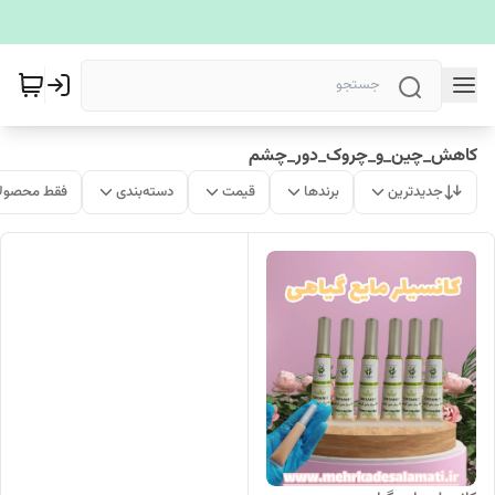
کاهش_چین_و_چروک_دور_چشم
جدیدترین
برندها
قیمت
دسته‌بندی
فقط محصولا