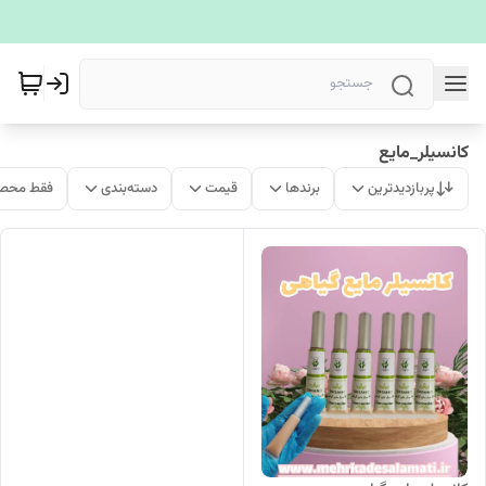
کانسیلر_مایع
پربازدیدترین
برندها
قیمت
دسته‌بندی
فقط محصو