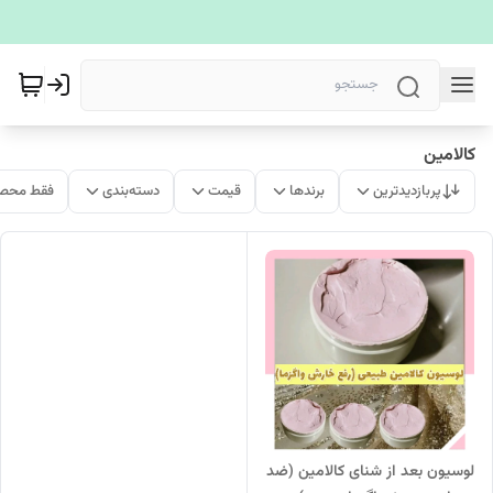
کالامین
پربازدیدترین
برندها
قیمت
دسته‌بندی
فقط محصو
لوسیون بعد از شنای کالامین (ضد