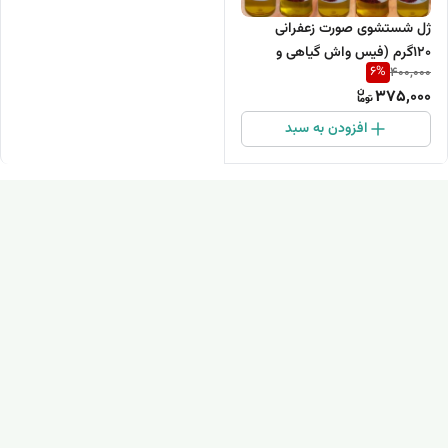
ژل شستشوی صورت زعفرانی
120گرم (فیس واش گیاهی و
6
%
400,000
دستساز زعفران)
375,000
افزودن به سبد