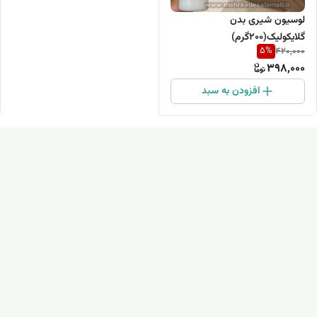
لوسیون شیری بدن
گلایکولیک‌(۲۰۰گرم)
5
%
420,000
398,000
افزودن به سبد