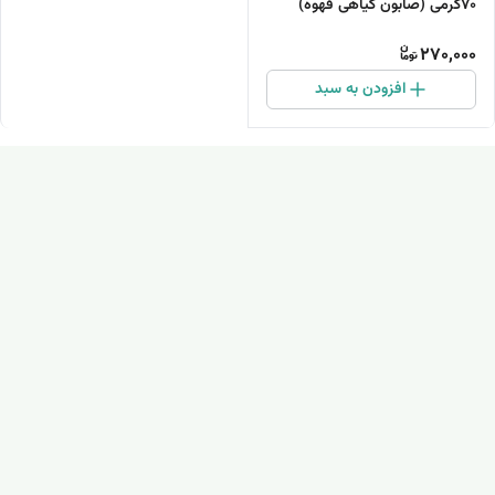
70گرمی (صابون گیاهی قهوه)
270,000
افزودن به سبد