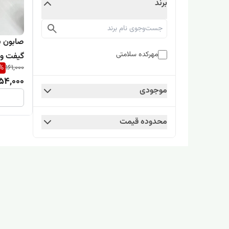
برند
صابون پ
مهرکده سلامتی
گیفت و 
%
161,000
54,000
موجودی
محدوده قیمت