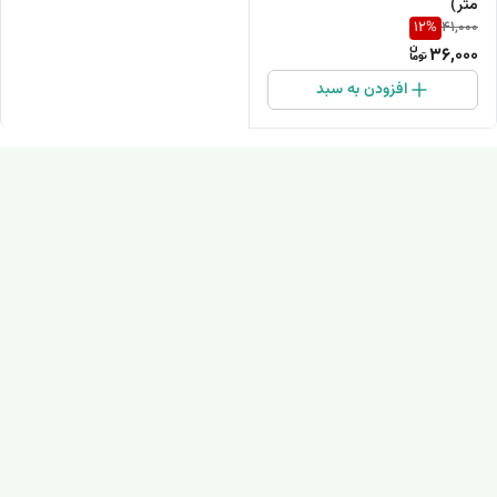
متر)
12
%
41,000
36,000
افزودن به سبد