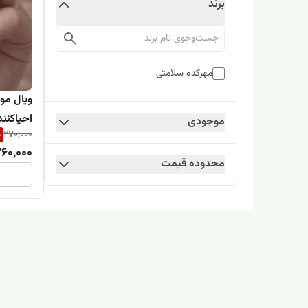
برند
مهرکده سلامتی
ویال مو
احیاکنن
موجودی
%
270,000
60,000
محدوده قیمت