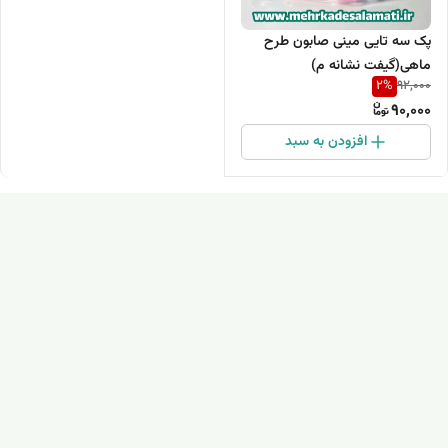
پک سه تایی مینی صابون طرح
ماهی(گیفت نشانه م)
2
%
92,000
90,000
افزودن به سبد