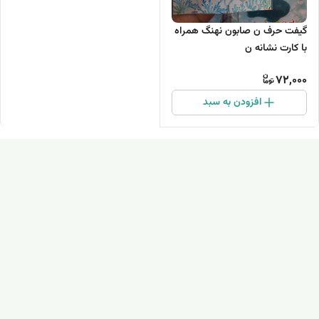
گیفت حرف ن صابون نهنگ همراه
با کارت نشانه ن
72,000
افزودن به سبد