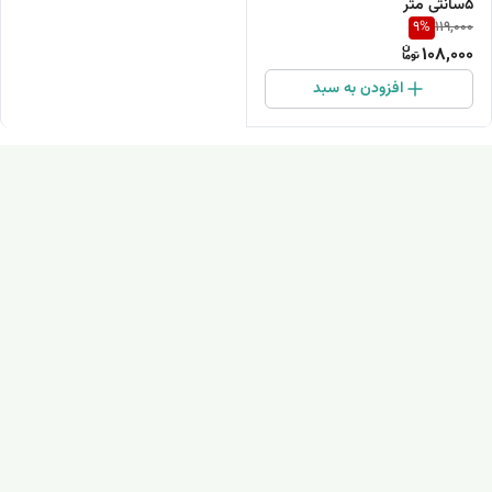
5سانتی متر
9
%
119,000
108,000
افزودن به سبد