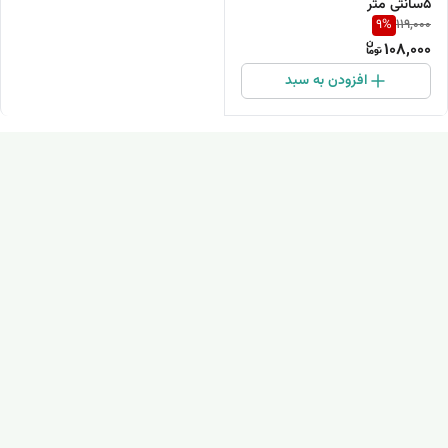
5سانتی متر
9
%
119,000
108,000
افزودن به سبد