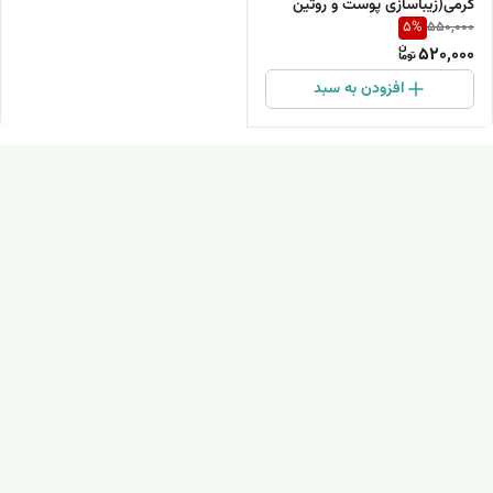
گرمی(زیباسازی پوست و روتین
5
%
550,000
مراقبت از پوست)
520,000
افزودن به سبد