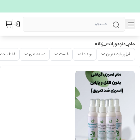
مام_دئودورانت_زنانه
پربازدیدترین
برندها
قیمت
دسته‌بندی
فقط محصو