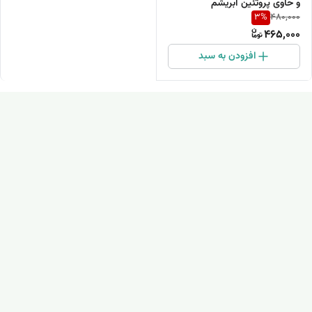
و حاوی پروتئین ابریشم
3
%
480,000
465,000
افزودن به سبد