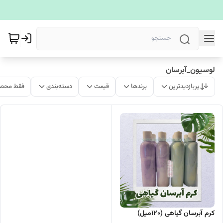
لوسیون_آبرسان
پربازدیدترین
برندها
قیمت
دسته‌بندی
فقط محصو
کرم آبرسان گیاهی (120میل)